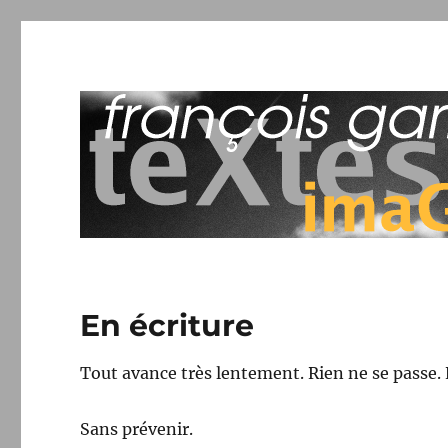
François Garnier : teXtes
Une machine à écrire
En écriture
Tout avance très lentement. Rien ne se passe. E
Sans prévenir.