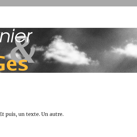
 & imaGes
t puis, un texte. Un autre.